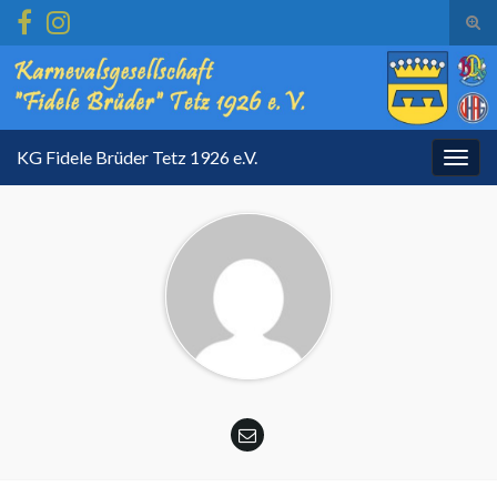
Suc
ums
Search for:
KG Fidele Brüder Tetz 1926 e.V.
Navi
umsc