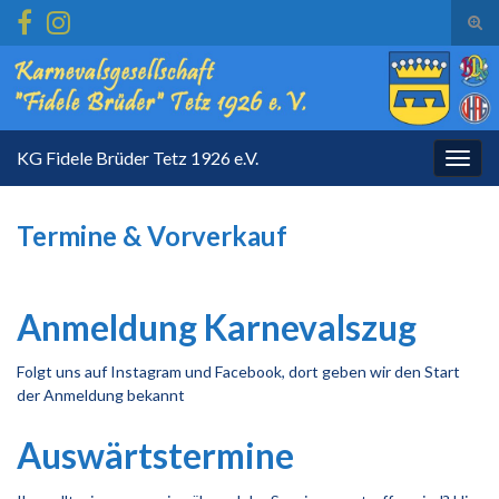
Suc
ums
Search for:
KG Fidele Brüder Tetz 1926 e.V.
Navi
umsc
Termine & Vorverkauf
Anmeldung Karnevalszug
Folgt uns auf Instagram und Facebook, dort geben wir den Start
der Anmeldung bekannt
Auswärtstermine