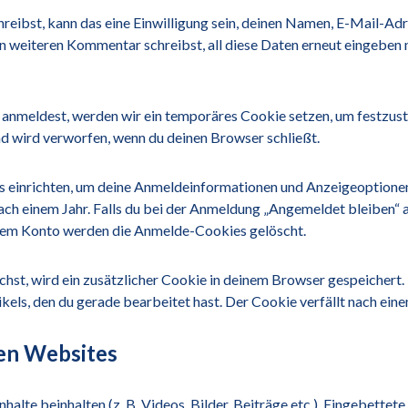
ibst, kann das eine Einwilligung sein, deinen Namen, E-Mail-Adre
en weiteren Kommentar schreibst, all diese Daten erneut eingeben 
e anmeldest, werden wir ein temporäres Cookie setzen, um festzust
 wird verworfen, wenn du deinen Browser schließt.
s einrichten, um deine Anmeldeinformationen und Anzeigeoptionen
ach einem Jahr. Falls du bei der Anmeldung „Angemeldet bleiben
inem Konto werden die Anmelde-Cookies gelöscht.
ichst, wird ein zusätzlicher Cookie in deinem Browser gespeicher
ikels, den du gerade bearbeitet hast. Der Cookie verfällt nach ein
ren Websites
alte beinhalten (z. B. Videos, Bilder, Beiträge etc.). Eingebettet