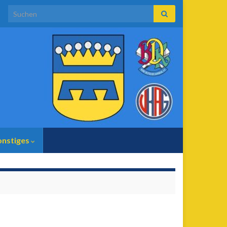
Search for:
onstiges