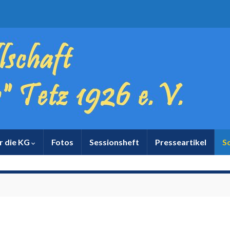
r die KG
Fotos
Sessionsheft
Presseartikel
S